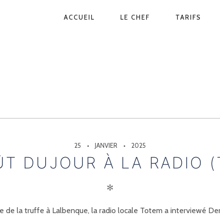
NAVIGATION
ACCUEIL
LE CHEF
TARIFS
PRINCIPALE
25
JANVIER
2025
T DUJOUR À LA RADIO 
✻
te de la truffe à Lalbenque, la radio locale Totem a interviewé De