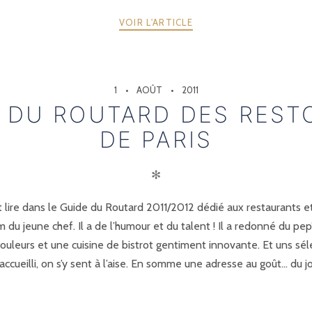
VOIR L'ARTICLE
1
AOÛT
2011
 DU ROUTARD DES REST
DE PARIS
✻
t lire dans le Guide du Routard 2011/2012 dédié aux restaurants et 
 du jeune chef. Il a de l’humour et du talent ! Il a redonné du pep’
uleurs et une cuisine de bistrot gentiment innovante. Et uns sél
accueilli, on s’y sent à l’aise. En somme une adresse au goût… du jo